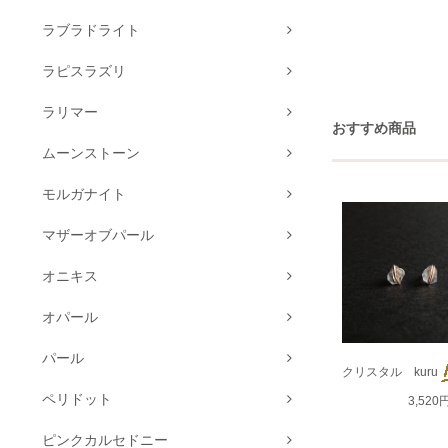
ラブラドライト
ラピスラズリ
ラリマー
おすすめ商品
ムーンストーン
モルガナイト
マザーオブパール
オニキス
オパール
パール
クリスタル kuru
ペリドット
3,520
ピンクカルセドニー