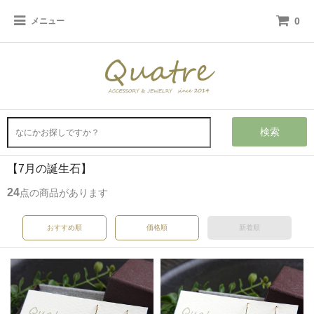
0
メニュー
検索
【7月の誕生石】
24
点の商品があります
おすすめ順
価格順
新着順