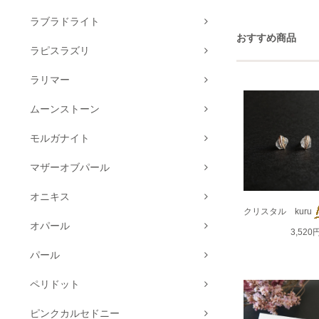
ラブラドライト
おすすめ商品
ラピスラズリ
ラリマー
ムーンストーン
モルガナイト
マザーオブパール
オニキス
クリスタル kuru
オパール
3,520
パール
ペリドット
ピンクカルセドニー